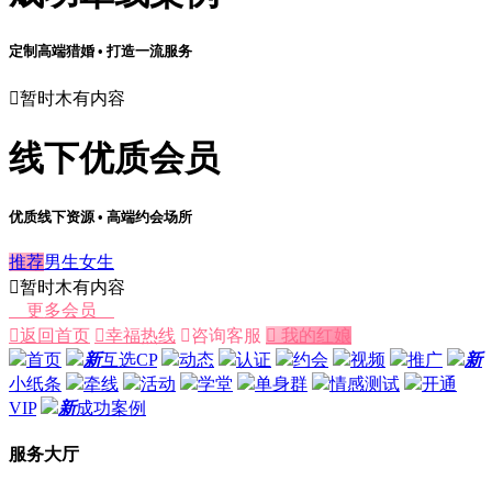
定制高端猎婚 • 打造一流服务

暂时木有内容
线下优质会员
优质线下资源 • 高端约会场所
推荐
男生
女生

暂时木有内容
更多会员

返回首页

幸福热线

咨询客服
 我的红娘
首页
新
互选CP
动态
认证
约会
视频
推广
新
小纸条
牵线
活动
学堂
单身群
情感测试
开通
VIP
新
成功案例
服务大厅