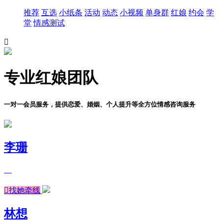
推荐
互选
小纸条
活动
动态
小视频
单身群
红娘
约会
学
堂
情感测试

专业红娘团队
一对一会员服务，提供恋爱、婚姻、个人提升等全方位情感咨询服务
李珊

找她牵线
林想