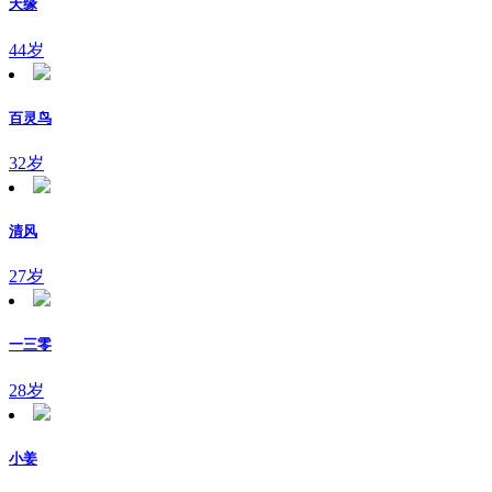
天缘
44岁
百灵鸟
32岁
清风
27岁
一三零
28岁
小姜