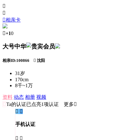



相亲卡

+1
0
大号中华
相亲ID:100866

沈阳
31岁
170cm
8千~1万
资料
动态
相册
视频

Ta的认证
已点亮1项认证 更多


手机认证

