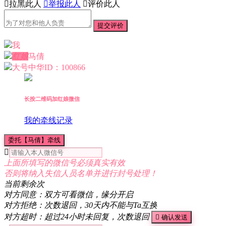

拉黑此人

举报此人

评价此人
提交评价
我
红娘
马倩
大号中华
ID：100866
长按二维码加红娘微信
我的牵线记录
委托【马倩】牵线

上面所填写的微信号必须真实有效
否则将纳入失信人员名单并进行封号处理！
当前剩余
次
对方同意：双方可看微信，缘分开启
对方拒绝：次数退回，30天内不能与Ta互换
对方超时：超过24小时未回复，次数退回

确认发送