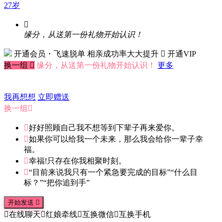
27岁

缘分，从送第一份礼物开始认识！
开通会员・飞速脱单
相亲成功率大大提升
 开通VIP
换一组

缘分，从送第一份礼物开始认识！
更多
我再想想
立即赠送
换一组


好好照顾自己我不想等到下辈子再来爱你。

如果你可以给我一个未来，那么我会给你一辈子幸
福。

幸福!只存在你我相聚时刻。

“目前来说我只有一个紧急要完成的目标”“什么目
标？”“把你追到手”
开始发送


在线聊天

红娘牵线

互换微信

互换手机