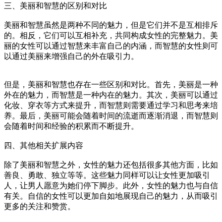
三、美丽和智慧的区别和对比
美丽和智慧虽然是两种不同的魅力，但是它们并不是互相排斥
的。相反，它们可以互相补充，共同构成女性的完整魅力。美
丽的女性可以通过智慧来丰富自己的内涵，而智慧的女性则可
以通过美丽来增强自己的外在吸引力。
但是，美丽和智慧也存在一些区别和对比。首先，美丽是一种
外在的魅力，而智慧是一种内在的魅力。其次，美丽可以通过
化妆、穿衣等方式来提升，而智慧则需要通过学习和思考来培
养。最后，美丽可能会随着时间的流逝而逐渐消退，而智慧则
会随着时间和经验的积累而不断提升。
四、其他相关扩展内容
除了美丽和智慧之外，女性的魅力还包括很多其他方面，比如
善良、勇敢、独立等等。这些魅力同样可以让女性更加吸引
人，让男人愿意为她们停下脚步。此外，女性的魅力也与自信
有关。自信的女性可以更加自如地展现自己的魅力，从而吸引
更多的关注和赞赏。