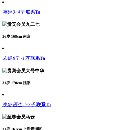
离异
3~4千
联系Ta
九二七
26岁 168cm 南京
未婚
8千~1万
联系Ta
大号中华
31岁 170cm 沈阳
未婚
医生
2~3千
联系Ta
马云
31岁 161cm 上海青浦区