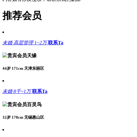
推荐会员
未婚
高层管理
1~2万
联系Ta
天缘
44岁 171cm 天津东丽区
未婚
8千~1万
联系Ta
百灵鸟
32岁 178cm 无锡惠山区