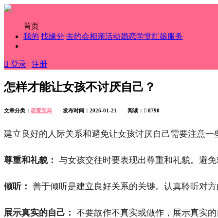
首页
我的
找缘分
去约会
相亲活动
婚恋学堂
红娘服务

登录
|
注册
怎样才能让女孩不讨厌自己？
文章分类：
恋爱宝典
发布时间：2026-01-21 阅读：

8790
建立良好的人际关系和避免让女孩讨厌自己需要注意一
尊重和礼貌：
与女孩交往时要表现出尊重和礼貌。避免
倾听：
善于倾听是建立良好关系的关键。认真聆听对方
展示真实的自己：
不要故作不真实或做作，展示真实的